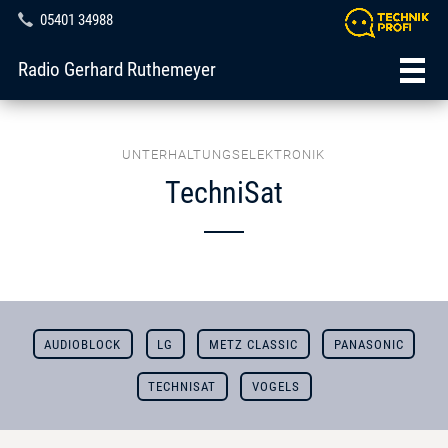
05401 34988
Radio Gerhard Ruthemeyer
UNTERHALTUNGSELEKTRONIK
TechniSat
AUDIOBLOCK
LG
METZ CLASSIC
PANASONIC
TECHNISAT
VOGELS