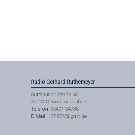
Radio Gerhard Ruthemeyer
Sutthauser Straße 68
49124
Georgsmarienhütte
Telefon
05401 34988
E-Mail
RFRTV@gmx.de